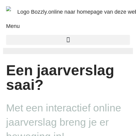
Menu
Een jaarverslag
saai?
Met een interactief online
jaarverslag breng je er