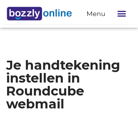
Menu
Professionele website waar je geen om
Gratis br
Online jaarverslag laten make
Websites vo
Je handtekening
instellen in
Roundcube
webmail