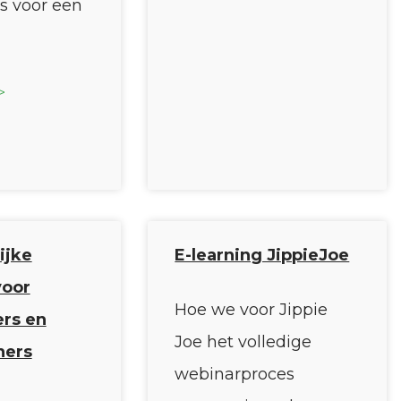
is voor een
>
ijke
E-learning JippieJoe
voor
Hoe we voor Jippie
rs en
Joe het volledige
ners
webinarproces