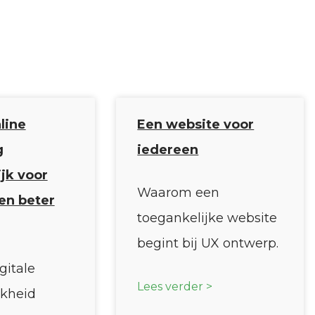
line
Een website voor
g
iedereen
jk voor
Waarom een
en beter
toegankelijke website
begint bij UX ontwerp.
itale
Lees verder >
jkheid