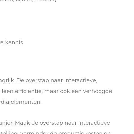
he kennis
ngrijk. De overstap naar interactieve,
alleen efficiëntie, maar ook een verhoogde
edia elementen.
ier. Maak de overstap naar interactieve
telling, verminder de productiekosten en