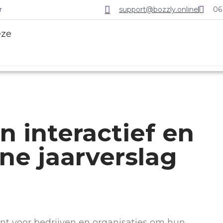
r
support@bozzly.online
06
n interactief en
ine jaarverslag
nt voor bedrijven en organisaties om hun